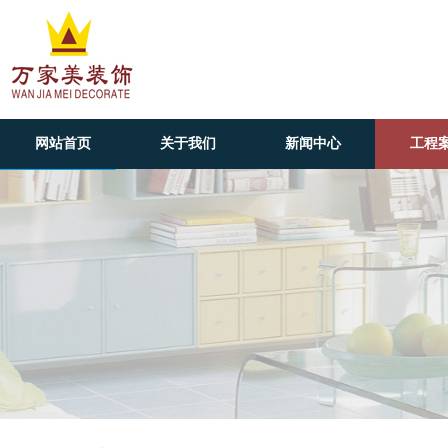
网站首页
关于我们
新闻中心
工程