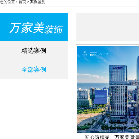
您的位置：首页 > 案例鉴赏
精选案例
全部案例
匠心筑精品｜万家美圆满交