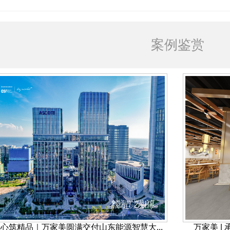
案例鉴赏
心筑精品｜万家美圆满交付山东能源智慧大...
万家美 |