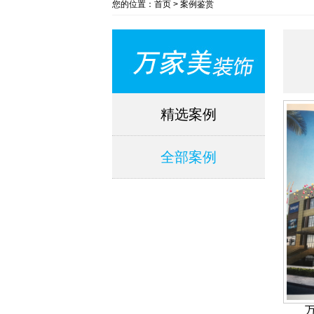
您的位置：首页 > 案例鉴赏
精选案例
全部案例