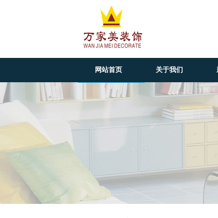
网站首页
关于我们