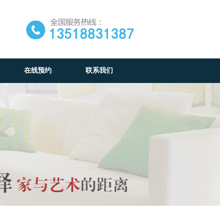
在线预约
联系我们