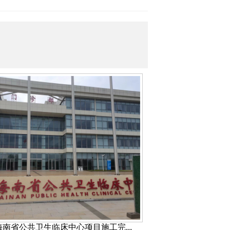
 海南省公共卫生临床中心项目施工完...