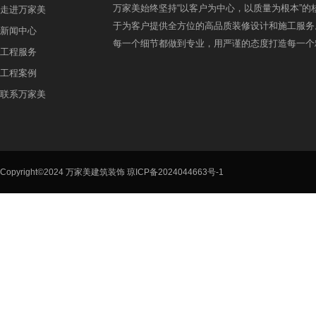
万家美始终坚持“以客户为中心，以质量为根本”的
走进万家美
于为客户提供全方位的高品质装修设计和施工服务
新闻中心
每一个细节都做到专业，用严谨的态度打造每一个
工程服务
工程案例
联系万家美
Copyright©2024 万家美建筑装饰
琼ICP备2024044663号-1