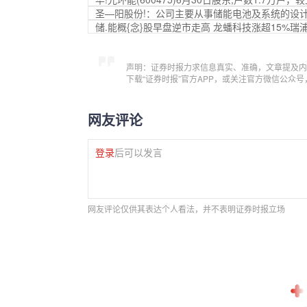
圣—阳股份!：公司主要从事储能电池及系统的设
储.能概{念}股早盘逆市走高 龙蟠科技涨超15%瑞
声明：证券时报力求信息真实、准确，文章提及内
下载“证券时报”官方APP，或关注官方微信公众
网友评论
登录
后可以发言
网友评论仅供其表达个人看法，并不表明证券时报立场