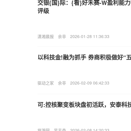
交银{国}际：{看}好禾赛-W盈利能力
评级
潇湘晨报
余非
2026-01-28 11:36:33
以科技金!融为抓手 券商积极做好“
驱动之家
余非
2026-02-09 06:42:33
可:控核聚变板块盘初活跃，安泰科
旅游网
吴志森
2026-02-08 14:20:33