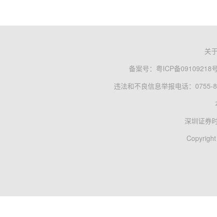
关
备案号：
粤ICP备09109218
违法和不良信息举报电话：0755-83
深圳证券
Copyright