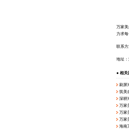
万家美
力求每
联系方式
地址：
● 相关
刷屏
筑美
深耕
万家
万家
万家
海南