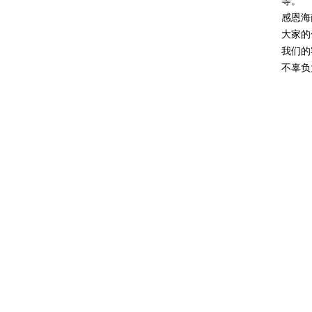
等。
感恩海
大家的
我们的
不辜负