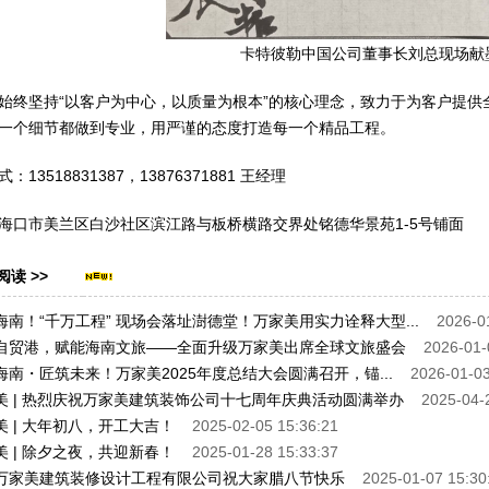
卡特彼勒中国公司董事长刘总现场献
始终坚持“以客户为中心，以质量为根本”的核心理念，致力于为客户提
一个细节都做到专业，用严谨的态度打造每一个精品工程。
：13518831387，13876371881 王经理
海口市美兰区白沙社区滨江路与板桥横路交界处铭德华景苑1-5号铺面
阅读 >>
海南！“千万工程” 现场会落址澍德堂！万家美用实力诠释大型...
2026-0
自贸港，赋能海南文旅——全面升级万家美出席全球文旅盛会
2026-01-
海南・匠筑未来！万家美2025年度总结大会圆满召开，锚...
2026-01-03
美 | 热烈庆祝万家美建筑装饰公司十七周年庆典活动圆满举办
2025-04-
美 | 大年初八，开工大吉！
2025-02-05 15:36:21
美 | 除夕之夜，共迎新春！
2025-01-28 15:33:37
万家美建筑装修设计工程有限公司祝大家腊八节快乐
2025-01-07 15:30