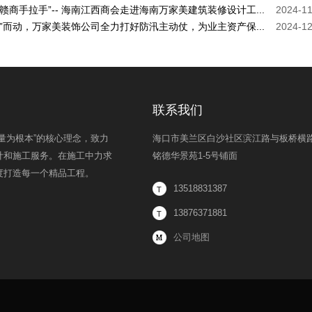
“赣商手拉手”-- 海南江西商会走进海南万家美建筑装修设计工...
2024-11
汛”而动，万家美装饰公司全力打好防汛主动仗，为业主资产保...
2024-12
联系我们
量为根本”的核心理念，致力
海口市美兰区白沙社区滨江路与板桥横
计和施工服务。在施工中力求
铭德华景苑1-5号铺面
度打造每一个精品工程。
13518831387
13876371881
公司地图