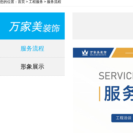
您的位置：首页 > 工程服务 > 服务流程
服务流程
形象展示